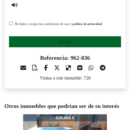
He leído y acepto las condiciones de uso y
política de privacidad
Enviar
Referencia: 962-836
Visitas a este inmueble: 728
Otros inmuebles que podrían ser de su interés
2-836
962-836
962-836
620.000 €
750.000 €