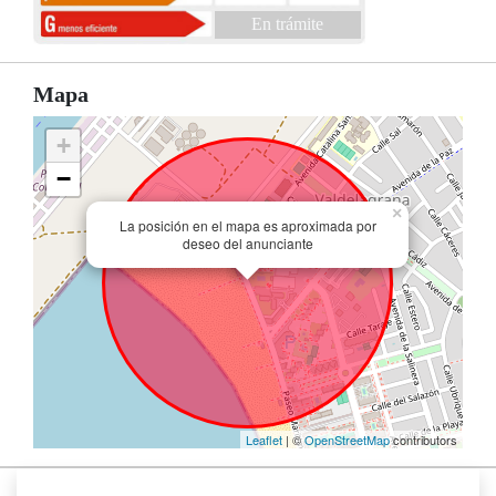
En trámite
Mapa
+
−
×
La posición en el mapa es aproximada por
deseo del anunciante
Leaflet
| ©
OpenStreetMap
contributors